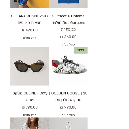
S I LARA ROSNOVSKY
S | tricot X Comme
Des Garcons חולצה
חצאית פאייטים
מכופתרת
מחיר
מחיר
כולל מע״מ
כולל מע״מ
חדש
38 | GOLDEN GOOSE |
CELINE | Caty משקפי
סניקרס גולדן גוס
שמש
מחיר
מחיר
כולל מע״מ
כולל מע״מ