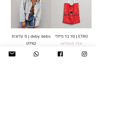
ETRO | סל בד פייזלי
S | deby debo עליונית
אזל מהמלאי
קווילט
מחיר רגיל
מחיר מבצע
Jackets20
כולל מע״מ
blog
משלוחים והחזרות
למכור אצלנו
צור קשר
אודות
תקנון האתר