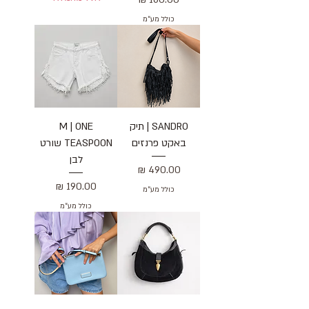
כולל מע״מ
SANDRO | תיק
M | ONE
באקט פרנזים
TEASPOON שורט
לבן
מחיר
מחיר
כולל מע״מ
כולל מע״מ