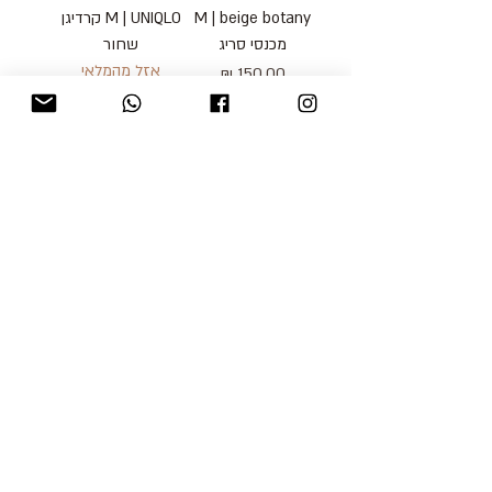
M | beige botany
M | UNIQLO קרדיגן
מכנסי סריג
שחור
אזל מהמלאי
מחיר
כולל מע״מ
blog
משלוחים והחזרות
למכור אצלנו
צור קשר
אודות
תקנון האתר