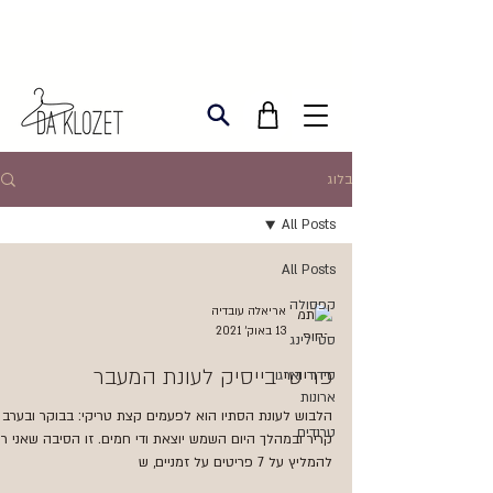
בלוג
All Posts
All Posts
קפסולה
אריאלה עובדיה
13 באוק׳ 2021
סטיילינג
פריטי בייסיק לעונת המעבר
סידור וארגון
ארונות
הלבוש לעונת הסתיו הוא לפעמים קצת טריקי: בבוקר ובערב
טרנדים
קריר ובמהלך היום השמש יוצאת ודי חמים. זו הסיבה שאני רו
להמליץ על 7 פריטים על זמניים, ש