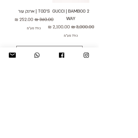
GUCCI | BAMBOO 2
TOD'S | ארנק עור
WAY
מחיר רגיל
מחיר מבצע
מחיר רגיל
מחיר מבצע
כולל מע״מ
כולל מע״מ
טעינת מוצרים נוספים
blog
משלוחים והחזרות
למכור אצלנו
צור קשר
אודות
תקנון האתר