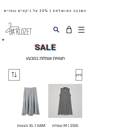
השכבה המושלמת | 20%
על
ג׳קטים
נבחרים
SALE
חצאיות ושמלות במבצע
סינון
M | 2SIS שמלת
XL | H&M חצאית