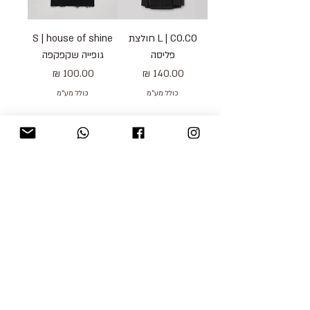
L | CO.CO חולצת
S | house of shine
פליסה
גופייה שקפקפה
מחיר
מחיר
כולל מע״מ
כולל מע״מ
טעינת מוצרים נוספים
blog
משלוחים והחזרות
למכור אצלנו
צור קשר
אודות
תקנון האתר