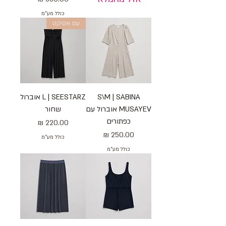
כולל מע״מ
עם אטיקט
S\M | SABINA
L | SEESTARZ אוברול
MUSAYEV אוברול עם
שחור
כפתורים
מחיר
מחיר
כולל מע״מ
כולל מע״מ