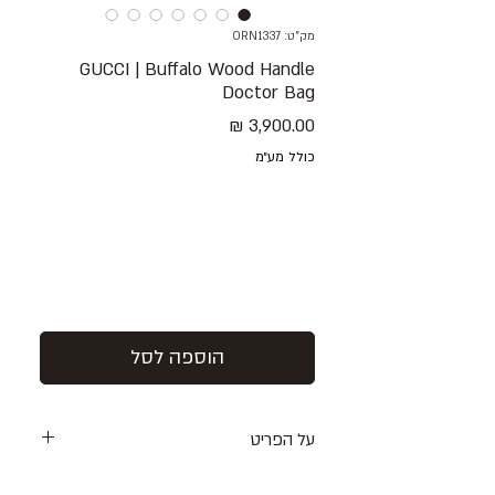
מק"ט: ORN1337
GUCCI | Buffalo Wood Handle
Doctor Bag
מחיר
כולל מע״מ
הוספה לסל
על הפריט
תיק עור בצבע שחור עם ידיות עץ