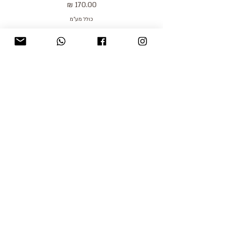
מחיר
כולל מע״מ
blog
משלוחים והחזרות
למכור אצלנו
צור קשר
אודות
תקנון האתר