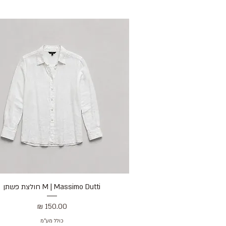
M | Massimo Dutti חולצת פשתן
תצוגה מהירה
מחיר
כולל מע״מ