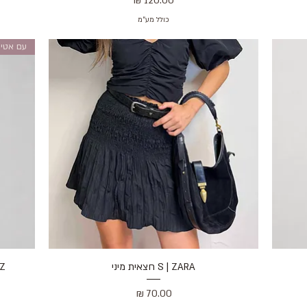
כולל מע״מ
עם אטי
S | ZARA חצאית מיני
תצוגה מהירה
TZ
מחיר