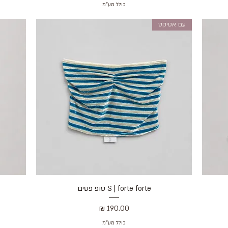
כולל מע״מ
עם אטיקט
S | forte forte טופ פסים
תצוגה מהירה
מחיר
כולל מע״מ