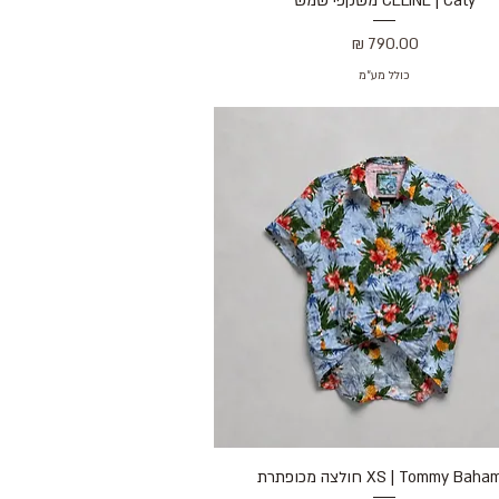
CELINE | Caty משקפי שמש
מחיר
כולל מע״מ
XS | Tommy Bah חולצה מכופתרת
תצוגה מהירה