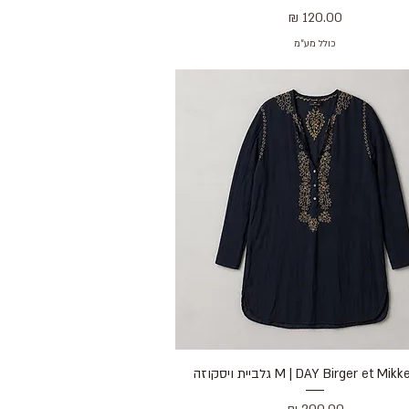
מחיר
כולל מע״מ
תצוגה מהירה
M | DAY Birger et M גלביית ויסקוזה
מחיר