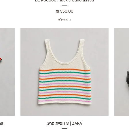
DE ROCOCO | Jackie Sunglasses
מחיר
כולל מע״מ
S | ZARA גופיית סריג
תצוגה מהירה
ama