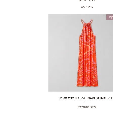
כולל מע״מ
קט
תצוגה מהירה
S\M | NAVI SHINKEVI שמלת סאטן
אזל מהמלאי