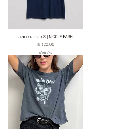
S | NICOLE FARHI טישירט כחולה
מחיר
כולל מע״מ