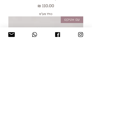
מחיר
כולל מע״מ
עם אטיקט
M | house of shine טישירט שקפקפה
מחיר
כולל מע״מ