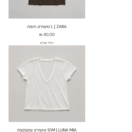
L | ZARA טישירט חומה
מחיר
כולל מע״מ
S\M | LUNA MIA טישירט שקפקפה