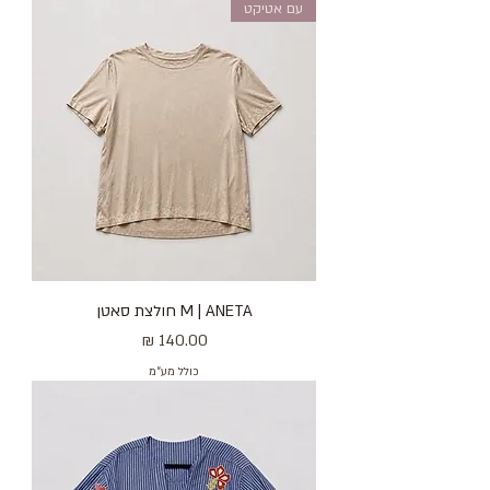
עם אטיקט
M | ANETA חולצת סאטן
מחיר
כולל מע״מ