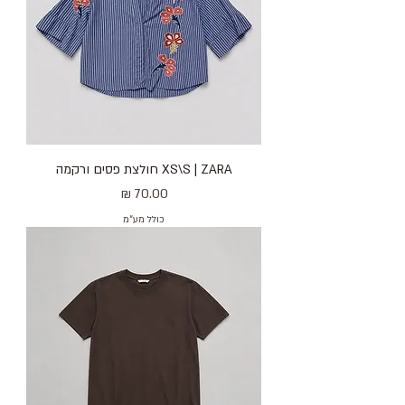
XS\S | ZARA חולצת פסים ורקמה
מחיר
כולל מע״מ