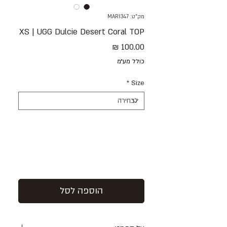
מק"ט: MARI347
XS | UGG Dulcie Desert Coral TOP
מחיר
כולל מע״מ
*
Size
הוספה לסל