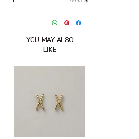
על הפריט
גופיית פליז רך ונעים בגזרת קרופ בגוון קורל
מידה: XS
חזה: 80 ס״מ
אורך מהכתף: 47 ס״מ
YOU MAY ALSO
הרכב: 70% פוליאסטר ממוחזר 30%
פוליאסטר
LIKE
מצב: טוב 8/10
UGG