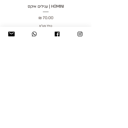
HÓMINI | עגילים איקס
מחיר
כולל מע״מ
blog
משלוחים והחזרות
למכור אצלנו
צור קשר
אודות
תקנון האתר