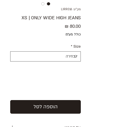
מק"ט: LIRR016
XS | ONLY WIDE HIGH JEANS
מחיר
כולל מע״מ
*
Size
הוספה לסל