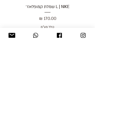
L | NIKE שמלת קמופלאז׳
מחיר
כולל מע״מ
blog
משלוחים והחזרות
למכור אצלנו
צור קשר
אודות
תקנון האתר