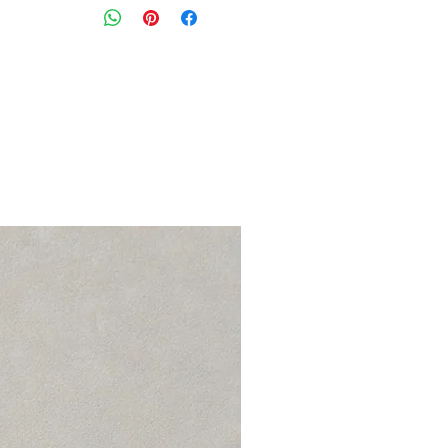
גזרה גבוהה ומחמיאה עם סגירת רוכסן 
וכיסים
גוון: WASH ARMY GREEN
מידה: 26
מותניים: 78 ס״מ
הרכב בד: 54% כותנה 23% ליוסל 23% פשתן
מצב: טוב מאוד 8/10
MOTHER