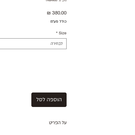
מק"ט: YABA468
מחיר
כולל מע״מ
*
Size
לבחירה
הוספה לסל
על הפריט
מכנסיים דקים ונעימים בגוון חאקי - מו