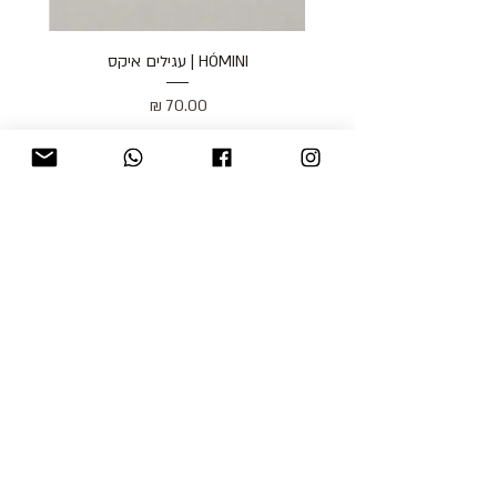
HÓMINI | עגילים איקס
מחיר
כולל מע״מ
blog
משלוחים והחזרות
למכור אצלנו
צור קשר
אודות
תקנון האתר