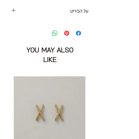
על הפריט
סריג קרדיגן בגוון זהוב עם חוטים מטאליים
גזרה מעט אוברסייז
מידה מצויינת : S יתאים גם למידה M
היקף חזה: 118 ס״מ
YOU MAY ALSO
אורך: 60 ס״מ
הרכב בד: 92% אקריליק 8% פוליאסטר
LIKE
מצב: טוב מאוד 6/10
ZARA