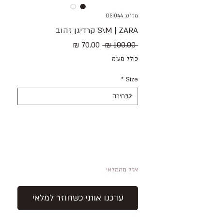
מק"ט: OSI044
S\M | ZARA קרדיגן זהוב
מחיר
מחיר
 ‏100.00 ‏₪ 
רגיל
מבצע
כולל מע״מ
*
Size
אזל מהמלאי
עדכנו אותי כשחוזר למלאי