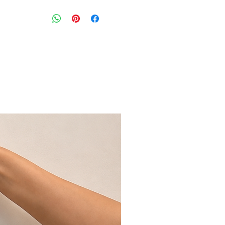
ג׳קט/מעיל דק עם כפתורים וקשירה בג
צעיף הניתן להסרה עם כפתורים
מידה מצויינת: 42 איטלקי מתאים למידה 38
היקף חזה : 104 ס״מ
הרכב בד: 100% כותנה
מצב: טוב מאוד 8/10
Hannoh Wessel