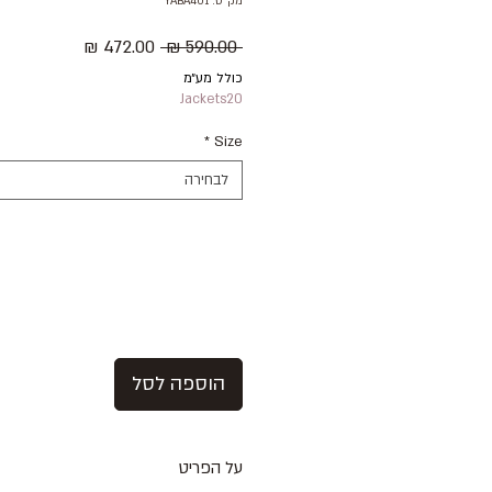
מק"ט: YABA401
מחיר
מחיר
 ‏590.00 ‏₪ 
רגיל
מבצע
כולל מע״מ
Jackets20
*
Size
לבחירה
הוספה לסל
על הפריט