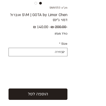
מק"ט: SAAV053
S\M | GOTA by Limor Chen אוברול
דמוי ג׳ינס
מחיר
מחיר
 ‏200.00 ‏₪ 
רגיל
מבצע
כולל מע״מ
*
Size
הוספה לסל