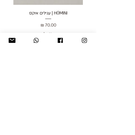
HÓMINI | עגילים איקס
מחיר
כולל מע״מ
blog
משלוחים והחזרות
למכור אצלנו
צור קשר
אודות
תקנון האתר