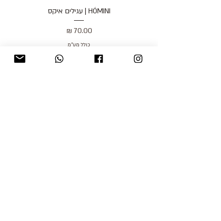
HÓMINI | עגילים איקס
מחיר
כולל מע״מ
blog
משלוחים והחזרות
למכור אצלנו
צור קשר
אודות
תקנון האתר