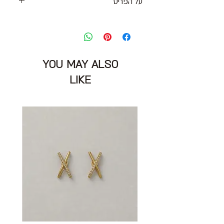
על הפריט
בלייזר כותנה
אוברסייז
בצבע אפור כהה עם
סגירת כפתורים ושני כיסים
מידה: S
אוברסייז
היקף חזה: 110 ס״מ
YOU MAY ALSO
הרכב בד: 100% כותנה אורגנית
מצב: חדש עם אטיקט 8/10
LIKE
basic apparel