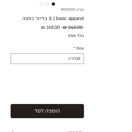
מק"ט: NOGIZ113
S | basic apparel בלייזר כותנה
מחיר
מחיר
 ‏240.00 ‏₪ 
רגיל
מבצע
כולל מע״מ
*
Size
הוספה לסל