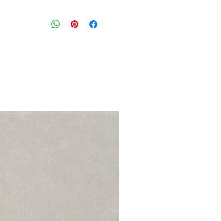
אוברול ג׳ינס בגוון כחול כהה עם חגור
וכיסים קדמיים
גזרה ישרה, רוכסן אחורי וכיסים אחוריים
מידה: S
הרכב בד: 100% כותנה
מצב: טוב מאוד 8/10
אתא