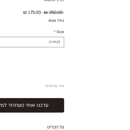
מק"ט: ANB008
מחיר
מחיר
 ‏250.00 ‏₪ 
רגיל
מבצע
כולל מע״מ
*
Size
לבחירה
אזל מהמלאי
עדכנו אותי כשחוזר למל
על הפריט