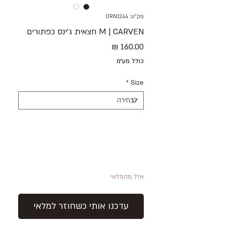
מק"ט: ORN1244
M | CARVEN חצאית ג׳ינס כפתורים
מחיר
כולל מע״מ
*
Size
אזל מהמלאי
עדכנו אותי כשחוזר למלאי