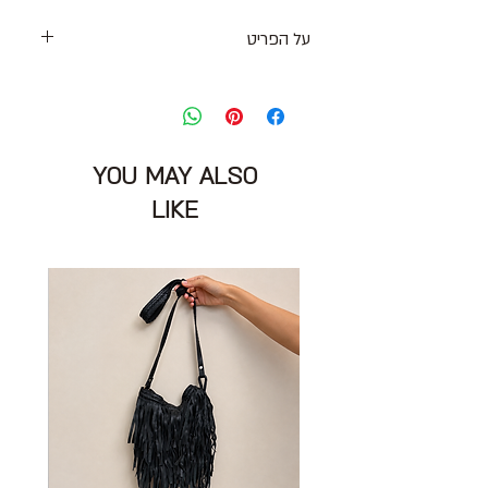
על הפריט
חצאית מידי ג׳ינס כהה עם כפתורים
מוזהבים ותופסנים לחגורה
כיסים קדמיים ואחוריים
מידה מצויינת: 42 יתאים יותר למידה 38/40
YOU MAY ALSO
מותניים: 82 ס״מ
אורך: 51 ס״מ
LIKE
הרכב בד: 93% כותנה 6% פוליאסטר 1%
אלסטן
מצב: טוב מאוד 8/10
CARVEN