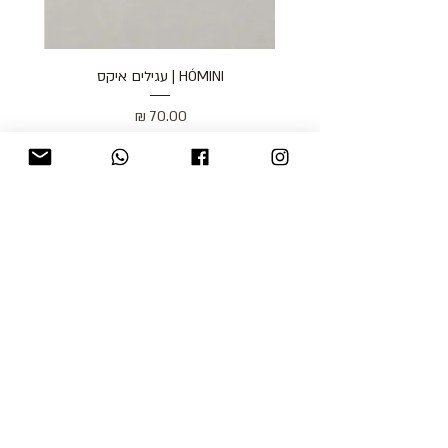
HÓMINI | עגילים איקס
מחיר
כולל מע״מ
blog
משלוחים והחזרות
למכור אצלנו
צור קשר
אודות
תקנון האתר