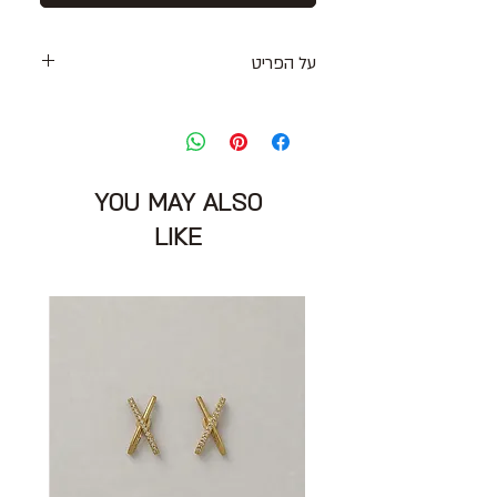
על הפריט
מכנסיים קצרים מחוייטים בגוון לבן פנינה
סגירת רוכסן וקרס, תופסנים לחגורה וכיסים
בצדדים וכיסים אחוריים סגורים
מידה: 8US יתאים יותר למידה M
YOU MAY ALSO
מותניים: 88 ס״מ
אורך: 36 ס״מ
LIKE
הרכב בד: 100% ויסקוזה
מצב: חדש עם אטיקט 10/10
POLO RALPH LAUREN