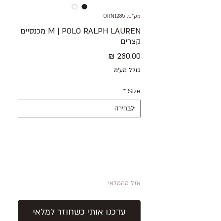
מק"ט: ORN1285
M | POLO RALPH LAUREN מכנסיים
קצרים
מחיר
כולל מע״מ
*
Size
אזל מהמלאי
עדכנו אותי כשחוזר למלאי