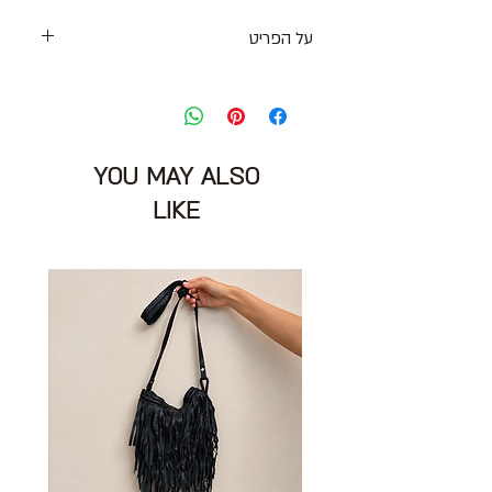
על הפריט
בלייזר דק מחוייט בצבע וניל עם סגירת
כפתור קדמי וכיסים סגורים
גזרת אוברסייז, שרוולים ארוכים עם דיטייל
קיפול
YOU MAY ALSO
מידה: M
הרכב בד: 100% פוליאסטר
LIKE
מצב: טוב 8/10
MANGO