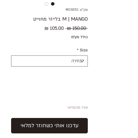
מק"ט: MOS051
M | MANGO בלייזר מחוייט
מחיר
מחיר
 ‏150.00 ‏₪ 
רגיל
מבצע
כולל מע״מ
*
Size
אזל מהמלאי
עדכנו אותי כשחוזר למלאי