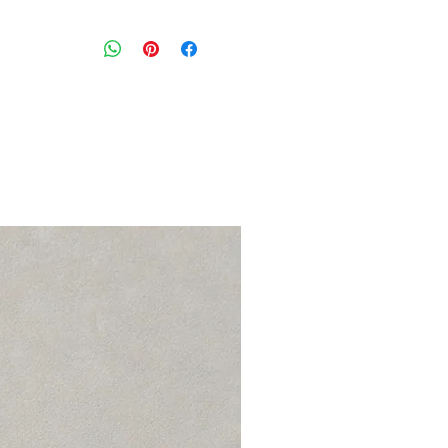
ג׳ינס דנים ווש בגזרה גבוהה ורחבה עם 
כפתורים עם כיסים ותופסנים לחגורה
מידה: 28T
מותניים: 88 ס״מ
דגם: THE DARTED BARREL-LEG JEAN
הרכב בד: 100% כותנה
מצב: טוב מאוד 8/10
Madewell