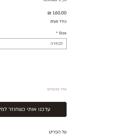
מק"ט: NURG869
מחיר
כולל מע״מ
*
Size
לבחירה
אזל מהמלאי
עדכנו אותי כשחוזר למל
על הפריט