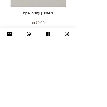
HÓMINI | עגילים איקס
מחיר
כולל מע״מ
blog
משלוחים והחזרות
למכור אצלנו
צור קשר
אודות
תקנון האתר