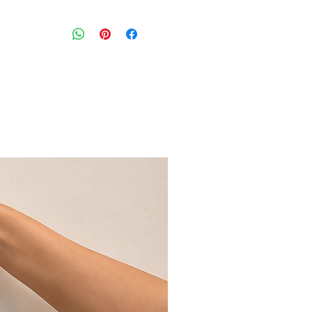
ג׳ינס ליוויס כהה דגם 721HIGH RISE SKINNY
גזרה בינונית - גבוהה עם סגירת כפתור
ואחוריים ותופסנים לחגורה
מידה מצויינת: 28
היקף מותניים: 82 ס״מ
הרכב בד: 71% כותנה 21% ויסקוזה 6% פוליאסטר
מצב: טוב 8/10
LEVI'S