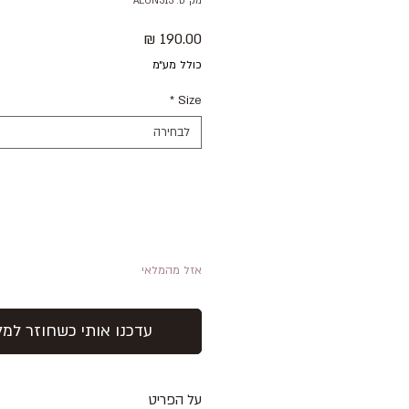
מק"ט: ALON313
מחיר
כולל מע״מ
*
Size
לבחירה
אזל מהמלאי
עדכנו אותי כשחוזר למל
על הפריט