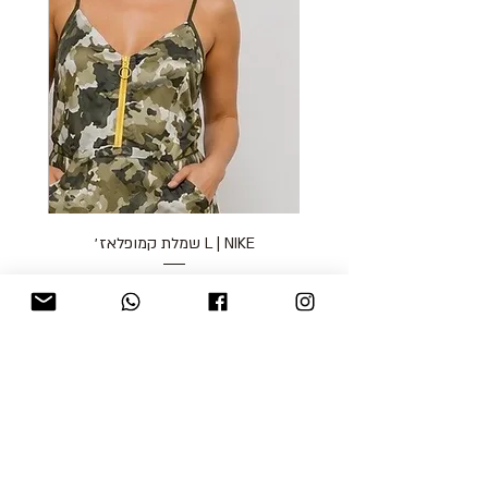
L | NIKE שמלת קמופלאז׳
מחיר
כולל מע״מ
blog