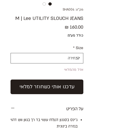
מק"ט: SHA004
M | Lee UTILITY SLOUCH JEANS
מחיר
כולל מע״מ
*
Size
אזל מהמלאי
עדכנו אותי כשחוזר למלאי
על הפריט
ג׳ינס בסגנון דגמ״ח עשוי בד רך בגוון ווש דהוי
בגזרה בינונית