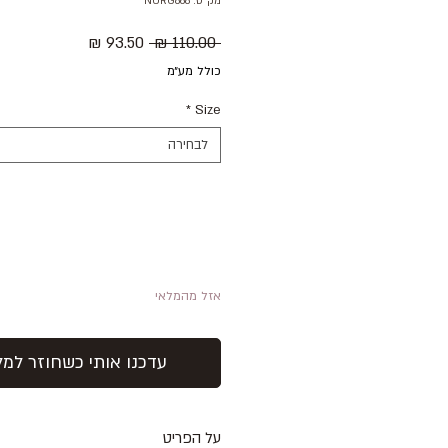
מק"ט: NURG868
מחיר
מחיר
 ‏110.00 ‏₪ 
רגיל
מבצע
כולל מע״מ
*
Size
לבחירה
אזל מהמלאי
עדכנו אותי כשחוזר למל
על הפריט