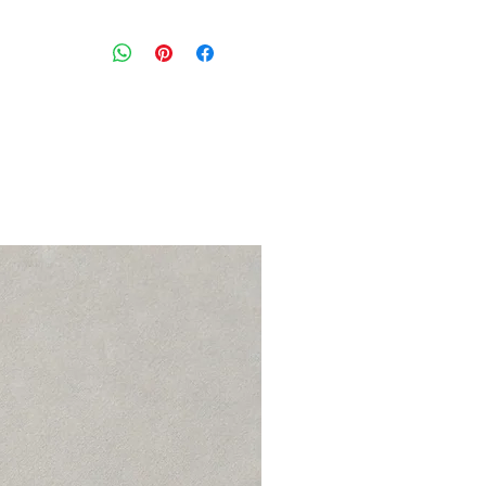
חולצה אלגנטית ורכה בצבע שחור עם מפ
הכתפיים
מידה מצויינת: M תתאים גם למידה M\L
חזה: 120 ס״מ
הרכב בד: 80% מודל 20% פוליאסטר
מצב: טוב 8/10
Seestarz