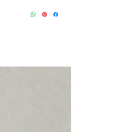
ג׳קט ג׳ינס בצבע שחור פחם עם ריפוד 
ושיקי
סגירת כפתורים וכיסים
מידה מצויינת : L יתאים גם למידה M
הרכב: 97% כותנה 3% אלסטן
מצב: טוב מאוד (8/10)
Levis