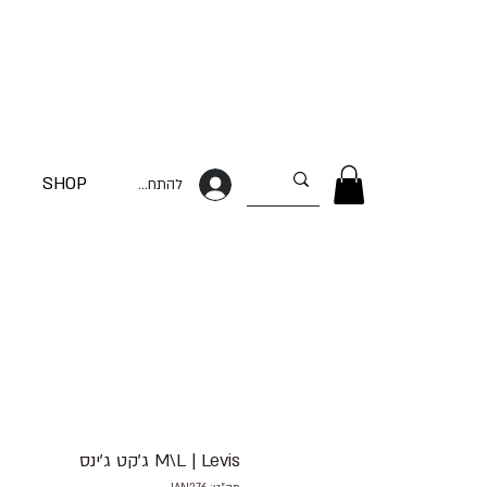
SHOP
להתחברות
M\L | Levis ג׳קט ג׳ינס