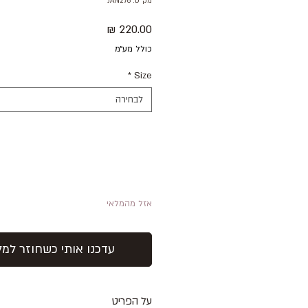
מק"ט: JAN276
מחיר
כולל מע״מ
*
Size
לבחירה
אזל מהמלאי
עדכנו אותי כשחוזר למל
על הפריט