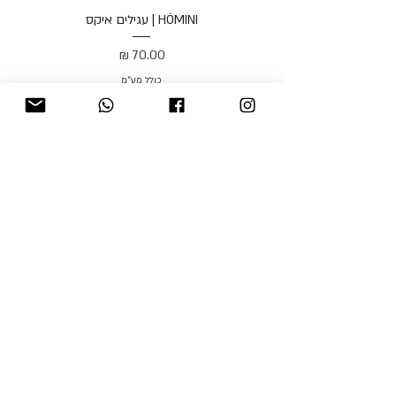
HÓMINI | עגילים איקס
מחיר
כולל מע״מ
blog
משלוחים והחזרות
למכור אצלנו
צור קשר
אודות
תקנון האתר