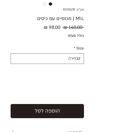
מק"ט: ROIS478
M\L | מכנסיים עם כיסים
מחיר
מחיר
 ‏140.00 ‏₪ 
רגיל
מבצע
כולל מע״מ
*
Size
הוספה לסל