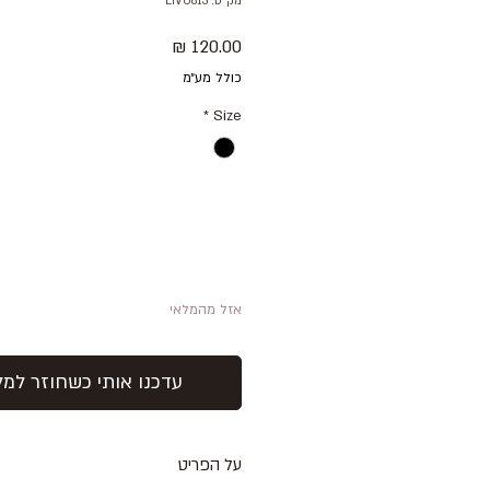
מק"ט: LIVO613
מחיר
כולל מע״מ
*
Size
אזל מהמלאי
עדכנו אותי כשחוזר למל
על הפריט