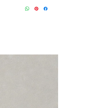
שמלת מיני קייצית ונעימה בגוון אפור 
דגם: HYENA RESORT SLIP DRESS
מידה מצויינת: M
חזה: 90 ס״מ
אורך: 95 ס״מ מעל הברך
הרכב בד: 100% ריון
מצב: טוב מאוד 8/10
HOLYLAND