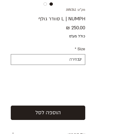
מק"ט: JAN341
L | NUMPH סוודר גולף
מחיר
כולל מע״מ
*
Size
הוספה לסל