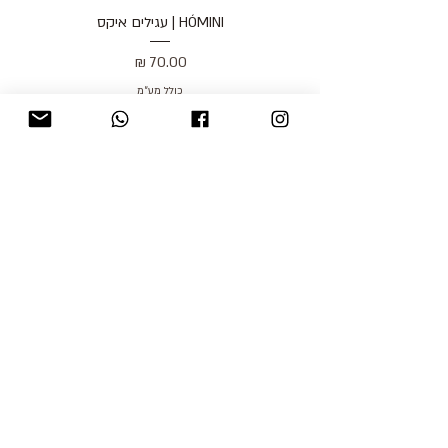
HÓMINI | עגילים איקס
מחיר
כולל מע״מ
blog
משלוחים והחזרות
למכור אצלנו
צור קשר
אודות
תקנון האתר