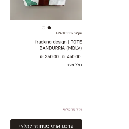
מק"ט: FRACK0009
fracking design | TOTE
BANDURRIA (MBLV)
מחיר
מחיר
 ‏450.00 ‏₪ 
רגיל
מבצע
כולל מע״מ
אזל מהמלאי
עדכנו אותי כשחוזר למלאי