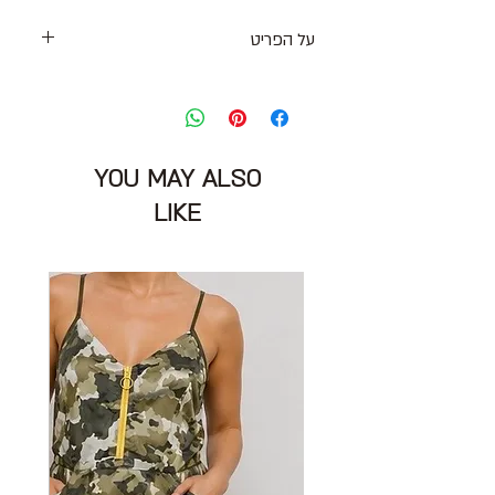
על הפריט
כפכפי עור רצועות בסגנון יפני סוליה עבה
בצבע שחור וחרטום מרובע
מידה: 38
גובה סוליה: 4.5 ס״מ
YOU MAY ALSO
הרכב: עור רך
מצב: טוב מאוד עם סימני שימוש קלים 8/10
LIKE
נרכשו בשופרא
Yuko Imanishi