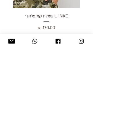
L | NIKE שמלת קמופלאז׳
מחיר
כולל מע״מ
blog
משלוחים והחזרות
למכור אצלנו
צור קשר
אודות
תקנון האתר