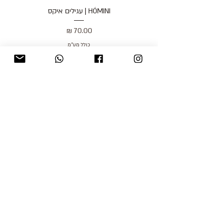
HÓMINI | עגילים איקס
מחיר
כולל מע״מ
blog
משלוחים והחזרות
למכור אצלנו
צור קשר
אודות
תקנון האתר