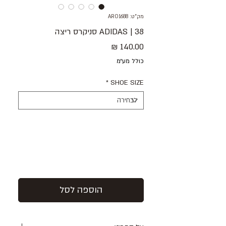
מק"ט: ARO1688
38 | ADIDAS סניקרס ריצה
מחיר
כולל מע״מ
*
SHOE SIZE
הוספה לסל