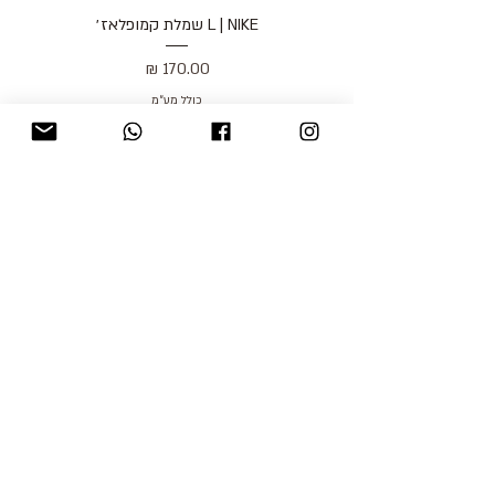
L | NIKE שמלת קמופלאז׳
מחיר
כולל מע״מ
blog
משלוחים והחזרות
למכור אצלנו
צור קשר
אודות
תקנון האתר