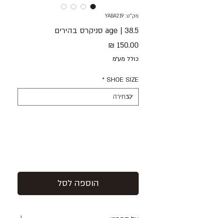
מק"ט: YABA219
38.5 | age סניקרס בהירים
מחיר
כולל מע״מ
*
SHOE SIZE
הוספה לסל