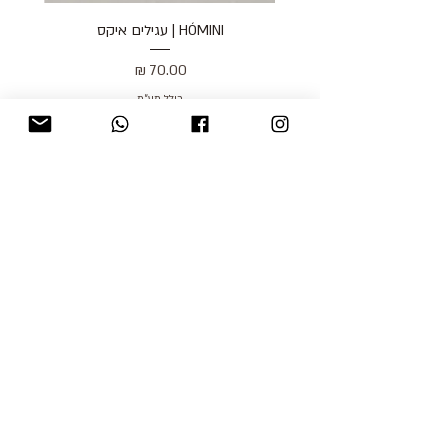
HÓMINI | עגילים איקס
מחיר
כולל מע״מ
blog
משלוחים והחזרות
למכור אצלנו
צור קשר
אודות
תקנון האתר