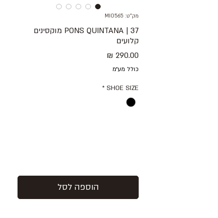
מק"ט: MIO565
37 | PONS QUINTANA מוקסינים
קלועים
מחיר
כולל מע״מ
*
SHOE SIZE
הוספה לסל