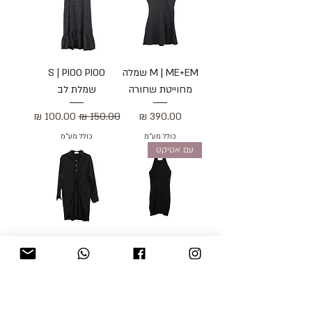
M | ME+EM שמלה
S | PIOO PIOO
מחוייטת שחורה
שמלת לב
מחיר
מחיר רגיל
מחיר מבצע
כולל מע״מ
כולל מע״מ
עם אטיקט
M\L | BDG חולצת
M | HOUSE OF
קולר
SHINE שמלת קשר
שחורה
מחיר
מחיר
כולל מע״מ