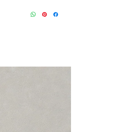
גופייה נשית בגוון חום עם עיטור חרוזי
מידה מצויינת: 36
חזה: 84 ס״מ
אורך: 56 ס״מ
הרכב בד: 100% כותנה
מצב: טוב מאוד 8/10
DAY Birger et Mikkelsen