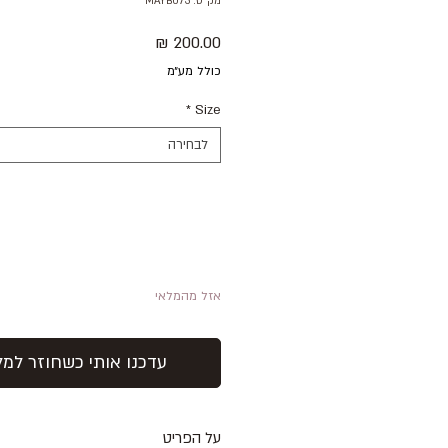
מק"ט: MAYB073
מחיר
כולל מע״מ
*
Size
לבחירה
אזל מהמלאי
עדכנו אותי כשחוזר למל
על הפריט