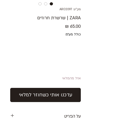
מק"ט: ARO2097
ZARA | שרשרת חרוזים
מחיר
כולל מע״מ
אזל מהמלאי
עדכנו אותי כשחוזר למלאי
על הפריט