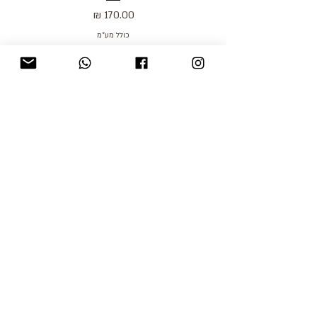
מחיר
כולל מע״מ
blog
משלוחים והחזרות
למכור אצלנו
צור קשר
אודות
תקנון האתר