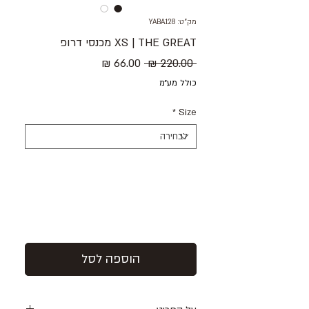
מק"ט: YABA128
XS | THE GREAT מכנסי דרופ
מחיר
מחיר
 ‏220.00 ‏₪ 
רגיל
מבצע
כולל מע״מ
*
Size
הוספה לסל