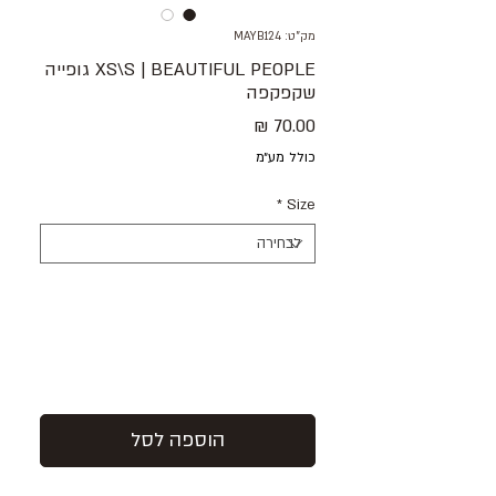
מק"ט: MAYB124
XS\S | BEAUTIFUL PEOPLE גופייה
שקפקפה
מחיר
כולל מע״מ
*
Size
הוספה לסל