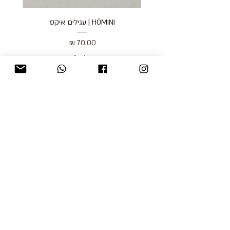
HÓMINI | עגילים איקס
מחיר
כולל מע״מ
blog
משלוחים והחזרות
למכור אצלנו
צור קשר
אודות
תקנון האתר