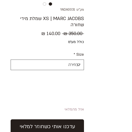
מק"ט: YADA0031
XS | MARC JACOBS שמלת מידי
שחורה
מחיר
מחיר
 ‏350.00 ‏₪ 
רגיל
מבצע
כולל מע״מ
*
Size
אזל מהמלאי
עדכנו אותי כשחוזר למלאי