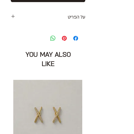
על הפריט
שמלת מידי בצבע שחור
חיתוך מותניים עם רוכסן צד
קשירה בכתפיות
מידה מצויינת: XS
YOU MAY ALSO
חזה: 90 ס״מ
מותניים: 66 ס״מ ללא גמישות
LIKE
אורך: 111 ס״מ
הרכב בד: כותנה ומשי, מורגש כמו בד טריקו
נכים
מצב: טוב מאוד
MARC by MARC JACOBS