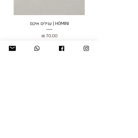
HÓMINI | עגילים איקס
מחיר
כולל מע״מ
blog
משלוחים והחזרות
למכור אצלנו
צור קשר
אודות
תקנון האתר