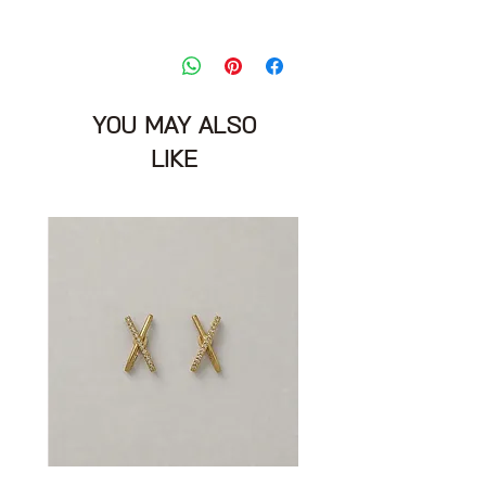
טופ אימון בגוון סגלגל
מידה מצויינת: XS
הרכב בד: 71% פוליאמיד 29% אלסטן
מצב: טוב מאוד 8/10
YOU MAY ALSO
DNA Zone
LIKE