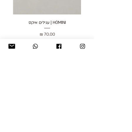
HÓMINI | עגילים איקס
מחיר
כולל מע״מ
blog
משלוחים והחזרות
למכור אצלנו
צור קשר
אודות
תקנון האתר