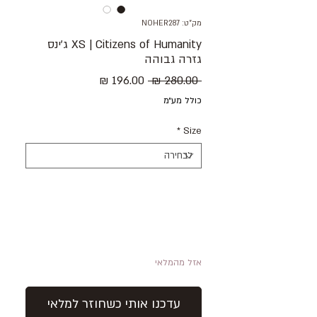
מק"ט: NOHER287
XS | Citizens of Humanity ג׳ינס
גזרה גבוהה
מחיר
מחיר
 ‏280.00 ‏₪ 
רגיל
מבצע
כולל מע״מ
*
Size
אזל מהמלאי
עדכנו אותי כשחוזר למלאי