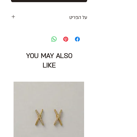
על הפריט
מכנסי ג׳ינס באורך קרסול בגזרה סופר
גבוהה בגוון ירקרק עם כיסים צידיים
ואחוריים
סגירת כפתורים מוסתרים וקרס
YOU MAY ALSO
דגם:
NOELLE
מידה מצויינת: 24
LIKE
היקף מותניים: 70 ס״מ
הרכב בד : 100% כותנה
מצב: טוב מאוד 8/10 ללא החגורה
Citizens of Humanity