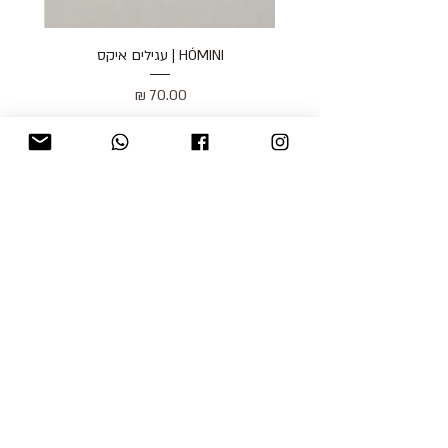
HÓMINI | עגילים איקס
מחיר
כולל מע״מ
blog
משלוחים והחזרות
למכור אצלנו
צור קשר
אודות
תקנון האתר