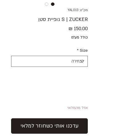
מק"ט: YAL013
S | ZUCKER גופיית סטן
מחיר
כולל מע״מ
*
Size
אזל מהמלאי
עדכנו אותי כשחוזר למלאי