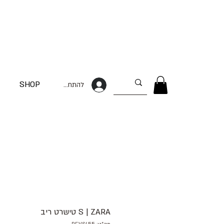
SHOP
להתחברות
S | ZARA טישרט ריב