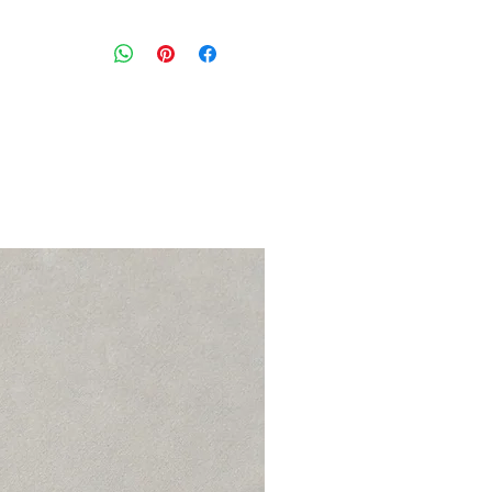
טישרט ריב בגוון ורוד בייבי, שקפקפה
גזרה צמודה
מידה מצויינת
: S
הרכב בד: 100% כותנה
מצב: טוב 8/10
ZARA