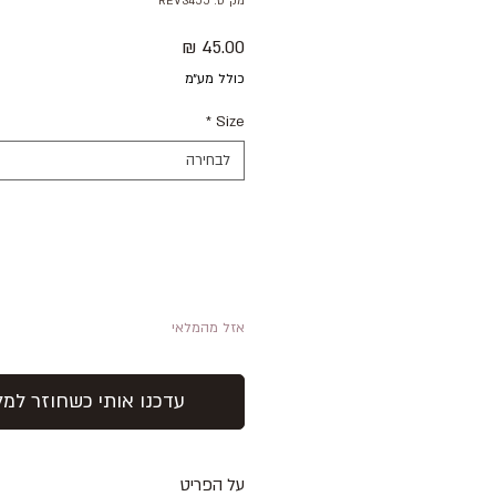
מק"ט: REVS455
מחיר
כולל מע״מ
*
Size
לבחירה
אזל מהמלאי
עדכנו אותי כשחוזר למל
על הפריט