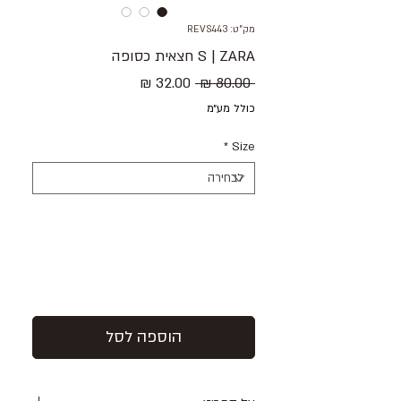
מק"ט: REVS443
S | ZARA חצאית כסופה
מחיר
מחיר
 ‏80.00 ‏₪ 
רגיל
מבצע
כולל מע״מ
*
Size
הוספה לסל