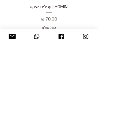
HÓMINI | עגילים איקס
מחיר
כולל מע״מ
blog
משלוחים והחזרות
למכור אצלנו
צור קשר
אודות
תקנון האתר