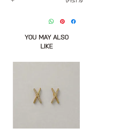
על הפריט
חצאית מידי כסופה עם דיטייל קדמי ורוכסן
אחורי
מידה מצויינת: S
מותניים: 70 ס״מ
YOU MAY ALSO
אורך: 62 ס״מ
הרכב בד : פוליאסטר
LIKE
מצב: טוב 7/10
ZARA