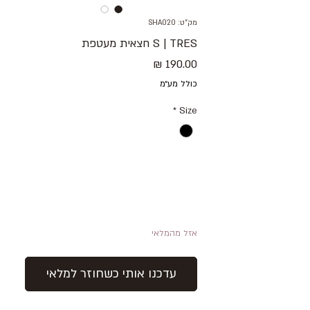
מק"ט: SHA020
S | TRES חצאית מעטפת
מחיר
כולל מע״מ
*
Size
אזל מהמלאי
עדכנו אותי כשחוזר למלאי