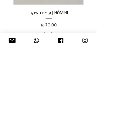
HÓMINI | עגילים איקס
מחיר
כולל מע״מ
blog
משלוחים והחזרות
למכור אצלנו
צור קשר
אודות
תקנון האתר