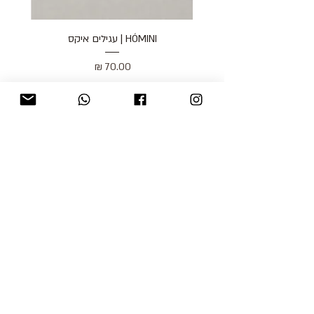
HÓMINI | עגילים איקס
מחיר
כולל מע״מ
blog
משלוחים והחזרות
למכור אצלנו
צור קשר
אודות
תקנון האתר