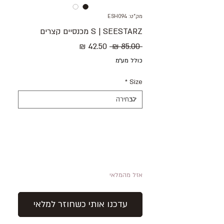
מק"ט: ESH094
S | SEESTARZ מכנסיים קצרים
מחיר
מחיר
 ‏85.00 ‏₪ 
רגיל
מבצע
כולל מע״מ
*
Size
אזל מהמלאי
עדכנו אותי כשחוזר למלאי