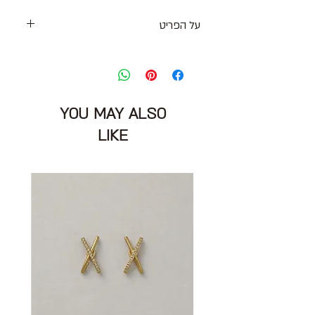
על הפריט
מכנסי טריקו קצרים בצבע
שחור מושלם עם גומי במותניים, דיטייל
תיפורים וכיסים בצדדים
מידה מצויינת: S
YOU MAY ALSO
מותניים: 66 ס״מ
אורך: 36 ס״מ
LIKE
הרכב בד: כותנה
מצב: טוב 7/10
Seestarz