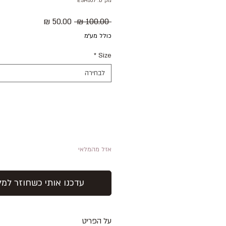
מק"ט: ESH107
מחיר
מחיר
 ‏100.00 ‏₪ 
רגיל
מבצע
כולל מע״מ
*
Size
לבחירה
אזל מהמלאי
עדכנו אותי כשחוזר למל
על הפריט