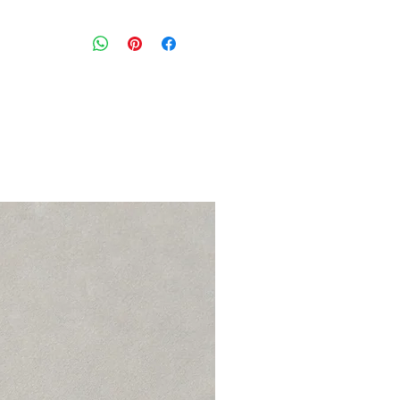
בגד גוף ריב בצבע לבן עם כתפיות שחו
מידה מצויינת: S
היקף חזה: גמיש
הרכב בד: מודל ולייקרה
מצב: טוב מאוד (8/10)
Seestarz