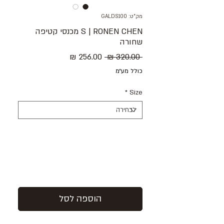
מק"ט: GALDS100
S | RONEN CHEN מכנסי קטיפה
שחורה
מחיר
מחיר
 ‏320.00 ‏₪ 
רגיל
מבצע
כולל מע״מ
*
Size
הוספה לסל