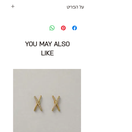
על הפריט
מכנסי קטיפה שחורים מחוייטים בגזרה
גבוהה עם סגירת רוכסן וקרס
תופסנים לחגורה וכיסים בצדדים
דגם: מכנסי מוריקת
YOU MAY ALSO
מידה: 36
מותניים: 78 ס״מ
LIKE
הרכב בד: 100% אצטט
מצב: חדש עם אטיקט 10/10
RONEN CHEN