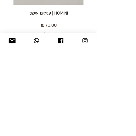
HÓMINI | עגילים איקס
מחיר
כולל מע״מ
blog
משלוחים והחזרות
למכור אצלנו
צור קשר
אודות
תקנון האתר